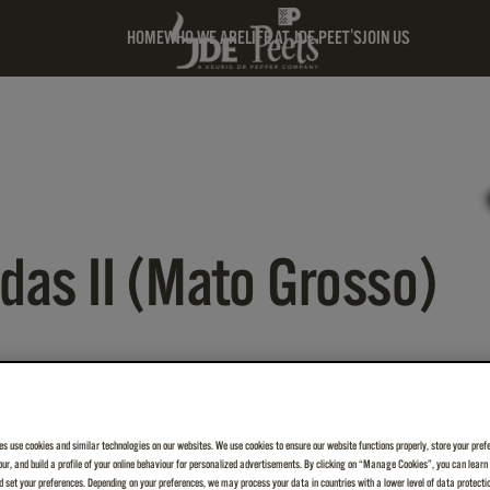
HOME
WHO WE ARE
LIFE AT JDE PEET'S
JOIN US
das II (Mato Grosso)
es use cookies and similar technologies on our websites. We use cookies to ensure our website functions properly, store your pref
iour, and build a profile of your online behaviour for personalized advertisements. By clicking on “Manage Cookies”, you can lear
 set your preferences. Depending on your preferences, we may process your data in countries with a lower level of data protecti