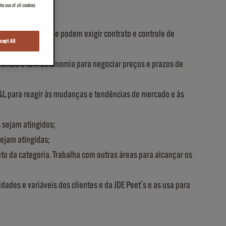
e use of all cookies
cash & carry) que podem exigir contrato e controle de
cept All
lientes e tem autonomia para negociar preços e prazos de
&L para reagir às mudanças e tendências de mercado e às
 sejam atingidos;
sejam atingidas;
to da categoria. Trabalha com outras áreas para alcançar os
dades e variáveis dos clientes e da JDE Peet's e as usa para