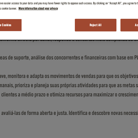
ve easier access to your data and you may have fewer rights to oppose such access. By clicking on “Accept All”, you agree to th
is cookie banner.
More information about your privacy
Grosso, gerenciando a carteira de clientes em maior parte complexos (
 Cookies
Reject All
Ac
eceita;
conforme diretriz por canal; responde a consultas mais complexas de c
as de suporte, análise dos concorrentes e financeiras com base em P
ave, monitora e adapta os movimentos de vendas para que os objetivos
anais, prioriza e planeja suas próprias atividades para que as metas 
 clientes a médio prazo e otimiza recursos para maximizar o crescimen
valiá-las de forma aberta e justa. Identifica e descobre novas necessi