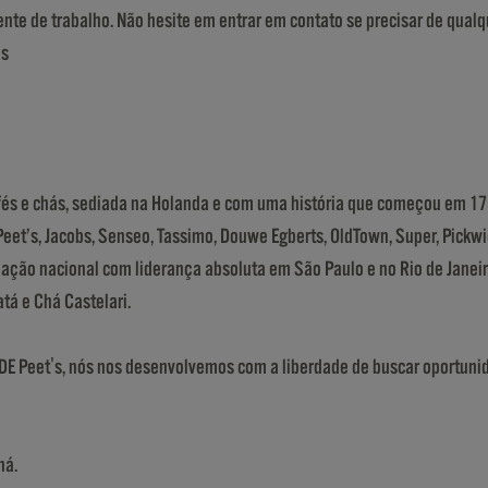
ente de trabalho. Não hesite em entrar em contato se precisar de qual
is
fés e chás, sediada na Holanda e com uma história que começou em 17
 Peet’s, Jacobs, Senseo, Tassimo, Douwe Egberts, OldTown, Super, Pickw
ção nacional com liderança absoluta em São Paulo e no Rio de Janeiro
tá e Chá Castelari.
JDE Peet's, nós nos desenvolvemos com a liberdade de buscar oportuni
há.