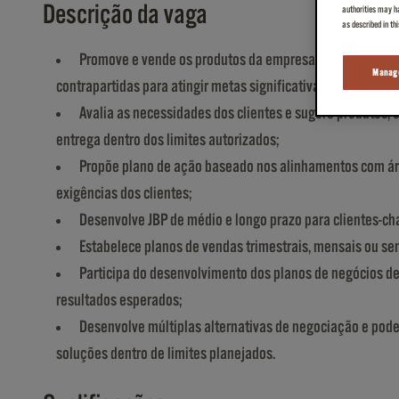
Descrição da vaga
authorities may ha
as described in th
Promove e vende os produtos da empresa dentro de Mato 
Manage
contrapartidas para atingir metas significativas de vendas/r
Avalia as necessidades dos clientes e sugere produtos, 
entrega dentro dos limites autorizados;
Propõe plano de ação baseado nos alinhamentos com áre
exigências dos clientes;
Desenvolve JBP de médio e longo prazo para clientes-ch
Estabelece planos de vendas trimestrais, mensais ou sem
Participa do desenvolvimento dos planos de negócios de
resultados esperados;
Desenvolve múltiplas alternativas de negociação e pode a
soluções dentro de limites planejados.