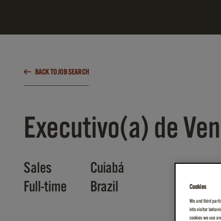
BACK TO JOB SEARCH
Executivo(a) de Ven
Sales
Cuiabá
Full-time
Brazil
Cookies
We and third parti
into visitor behav
cookies we use and