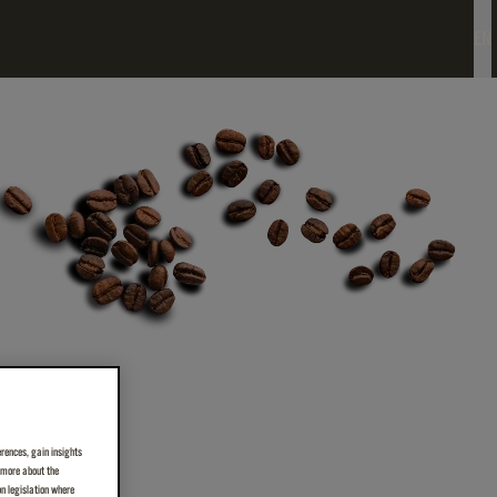
EN
erences, gain insights
n more about the
on legislation where